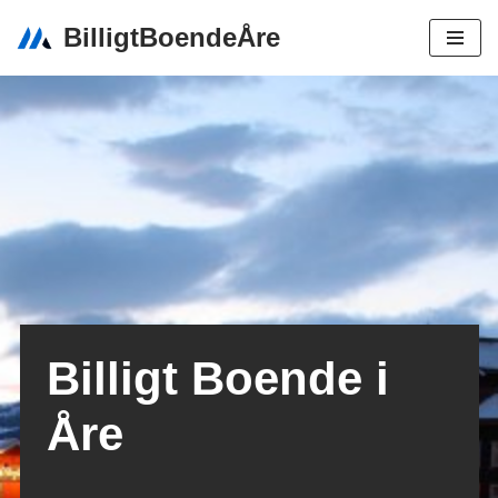
BilligtBoendeÅre
Hoppa
till
innehåll
Billigt Boende i
Åre